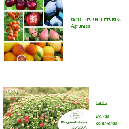
tarifs :
Fruitiers (fruit) &
Agrumes
tarifs
Bon de
commande