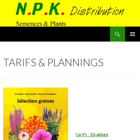
Recherche
ALLER
MENU
AU
PRINCI
CONTENU
TARIFS & PLANNINGS
tarifs :
Graines