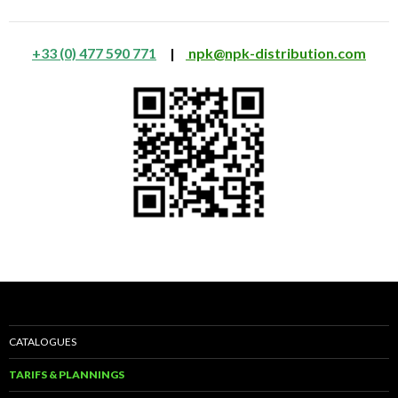
+33 (0) 477 590 771
|
npk@npk-distribution.com
CATALOGUES
TARIFS & PLANNINGS