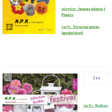
planning
:
Jeunes plants |
Plants
tarifs :
Structurantes
(godet/pot)
Été
tarifs :
Bulbes