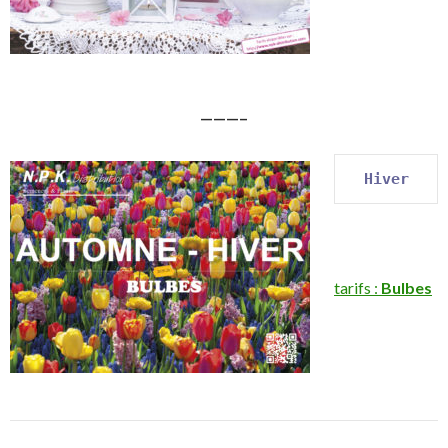
———–
Hiver
tarifs :
Bulbes